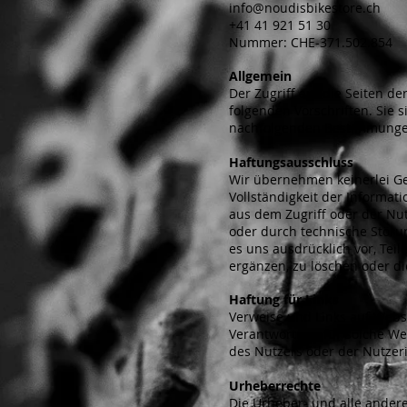
info@noudisbikestore.ch
+41 41 921 51 30
Nummer: CHE-371.502.854
Allgemein
Der Zugriff auf die Seiten d
folgenden Vorschriften. Sie 
nachfolgenden Bestimmungen
Haftungsausschluss
Wir übernehmen keinerlei Gewä
Vollständigkeit der Informa
aus dem Zugriff oder der Nu
oder durch technische Störu
es uns ausdrücklich vor, Te
ergänzen, zu löschen oder di
Haftung für Links
Verweise und Links auf Webse
Verantwortung für solche We
des Nutzers oder der Nutzeri
Urheberrechte
Die Urheber- und alle andere