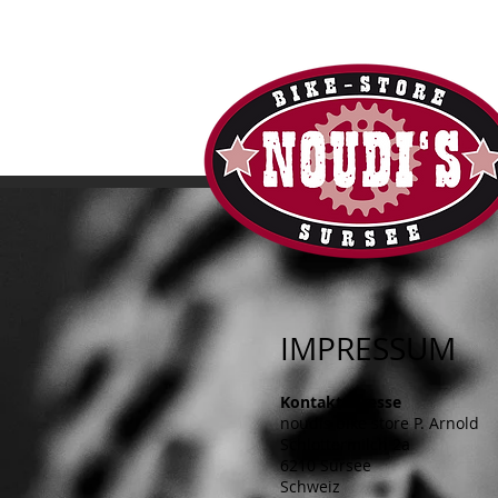
IMPRESSUM
Kontaktadresse
noudis bike store P. Arnold
Schlottermilch 2a
6210 Sursee
Schweiz