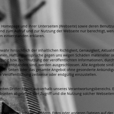
er Homepage und ihrer Unterseiten (Webseite) sowie deren Benutzu
sind zum Aufruf und zur Nutzung der Webseite nur berechtigt, wen
 einverstanden erklären.
hr hinsichtlich der inhaltlichen Richtigkeit, Genauigkeit, Aktualit
tionen. Haftungsansprüche gegen uns wegen Schäden materieller od
tzung bzw. Nichtnutzung der veröffentlichten Informationen, dur
ngen entstanden sind, werden ausgeschlossen. Alle Angebote sind
ile der Seiten oder das gesamte Angebot ohne gesonderte Ankündig
e Veröffentlichung zeitweise oder endgültig einzustellen.
iten Dritter liegen ausserhalb unseres Verantwortungsbereichs. E
bseiten abgelehnt. Der Zugriff und die Nutzung solcher Webseiten
n.
n Rechte an Inhalten, Bildern, Fotos oder anderen Dateien auf de